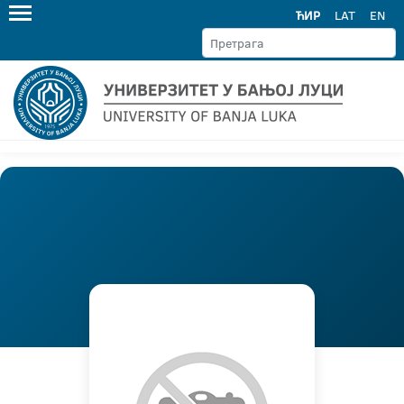
ЋИР
LAT
EN