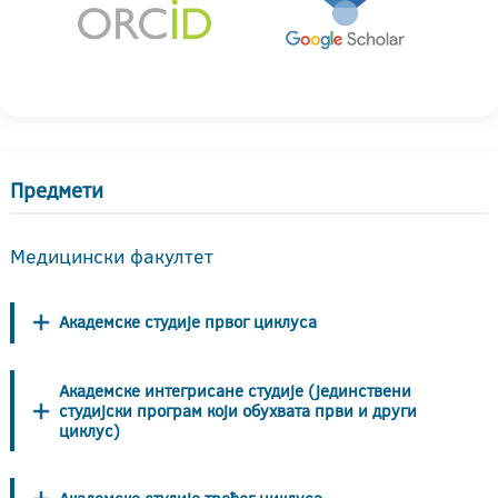
Предмети
Медицински факултет
Академске студије првог циклуса
Академске интегрисане студије (јединствени
студијски програм који обухвата први и други
циклус)