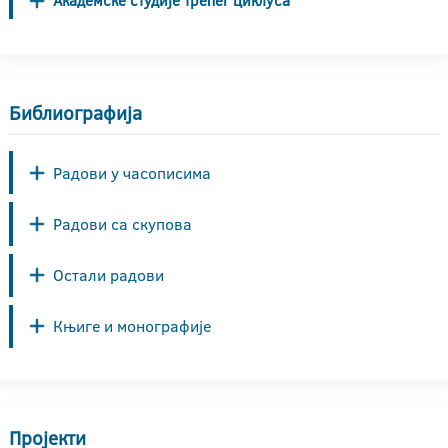
Академске студије трећег циклуса
Библиографија
Радови у часописима
Радови са скупова
Остали радови
Књиге и монографије
Пројекти