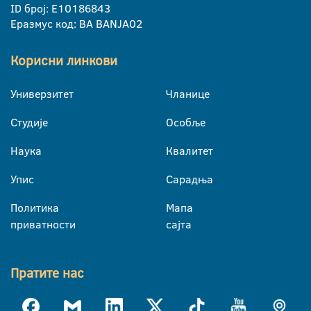
ID број: E10186843
Еразмус код: BA BANJA02
Корисни линкови
Универзитет
Чланице
Студије
Особље
Наука
Квалитет
Упис
Сарадња
Политика
Мапа
приватности
сајта
Пратите нас