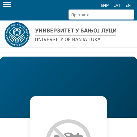
ЋИР
LAT
EN