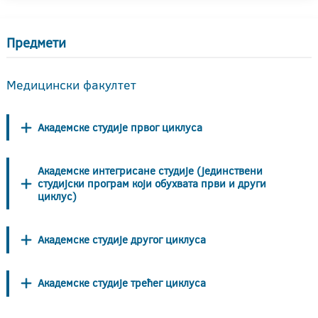
Предмети
Медицински факултет
Академске студије првог циклуса
Академске интегрисане студије (јединствени
студијски програм који обухвата први и други
циклус)
Академске студије другог циклуса
Академске студије трећег циклуса