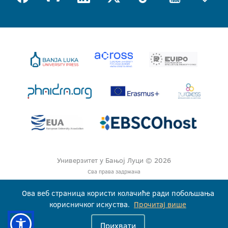
Универзитет у Бањој Луци © 2026
Сва права задржана
Ова веб страница користи колачиће ради побољшања
корисничког искуства.
Прочитај више
Прихвати