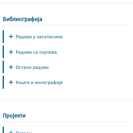
Библиографија
Радови у часописима
Радови са скупова
Остали радови
Књиге и монографије
Пројекти