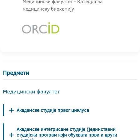
Медицински факултет - Катедра за
медицинску биохемију
Предмети
Медицински факултет
Академске студије првог циклуса
Академске интегрисане студије (јединствени
студијски програм који обухвата први и други