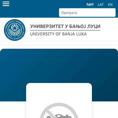
ЋИР
LAT
EN