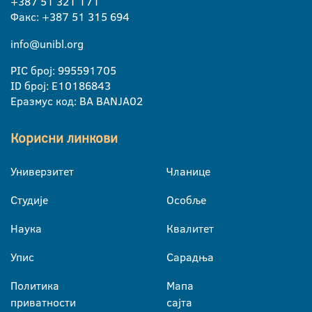
+387 51 321 171
Факс: +387 51 315 694
info@unibl.org
PIC број: 995591705
ID број: E10186843
Еразмус код: BA BANJA02
Корисни линкови
Универзитет
Чланице
Студије
Особље
Наука
Квалитет
Упис
Сарадња
Политика
Мапа
приватности
сајта