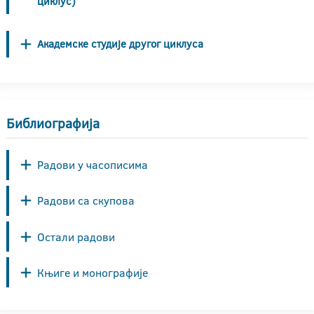
циклус)
Академске студије другог циклуса
Библиографија
Радови у часописима
Радови са скупова
Остали радови
Књиге и монографије