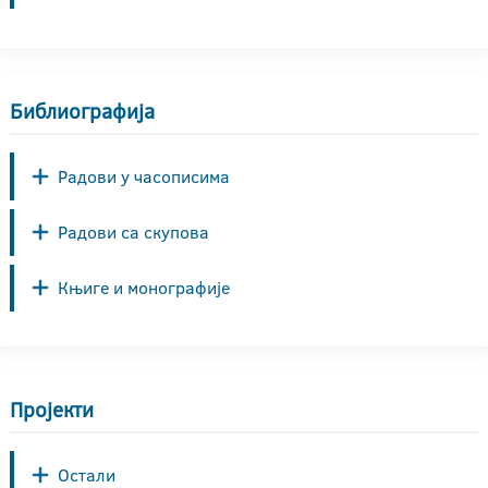
Библиографија
Радови у часописима
Радови са скупова
Књиге и монографије
Пројекти
Остали