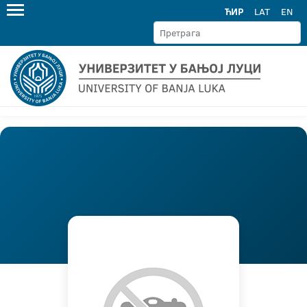
ЋИР
LAT
EN