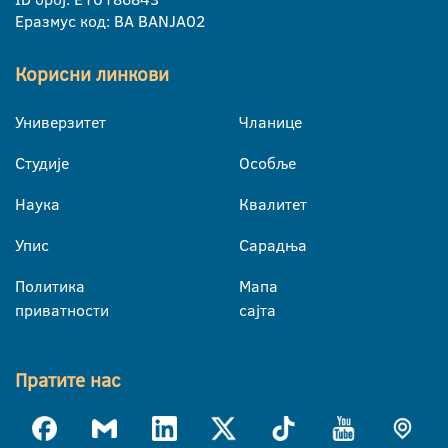
Еразмус код: BA BANJA02
Корисни линкови
Универзитет
Чланице
Студије
Особље
Наука
Квалитет
Упис
Сарадња
Политика
Мапа
приватности
сајта
Пратите нас