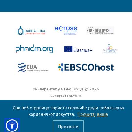
Универзитет у Бањој Луци © 2026
Сва права задржана
Ова веб страница користи колачиће ради побољшања
корисничког искуства.
Прочитај више
Прихвати