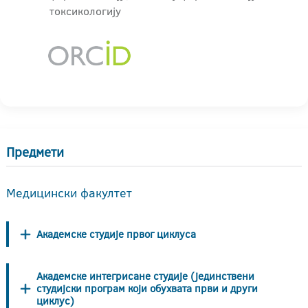
токсикологију
Предмети
Медицински факултет
Академске студије првог циклуса
Академске интегрисане студије (јединствени
студијски програм који обухвата први и други
циклус)