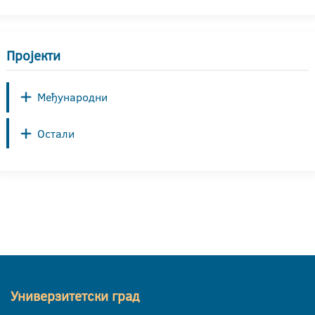
Пројекти
Међународни
Остали
Универзитетски град