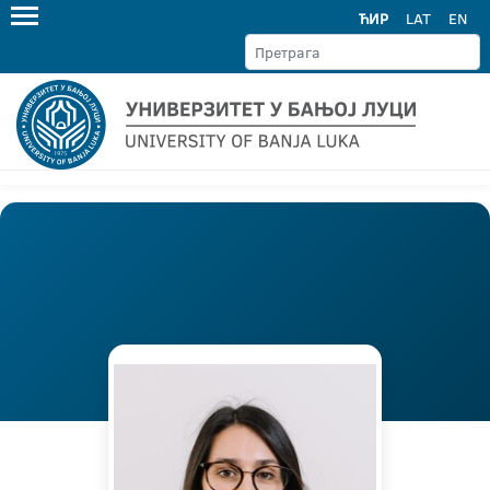
ЋИР
LAT
EN