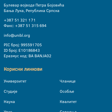
Булевар војводе Петра Бојовића
Бања Лука, Република Српска
+387 51 321 171
Факс: +387 51 315 694
info@unibl.org
PIC број: 995591705
ID број: E10186843
Еразмус код: BA BANJA02
Корисни линкови
Универзитет
Чланице
Студије
Особље
Наука
Квалитет
Упис
Сарадња