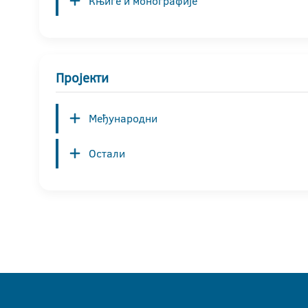
Књиге и монографије
Пројекти
Међународни
Остали