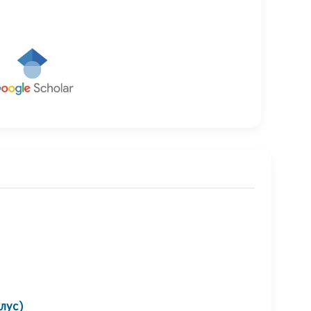
клус)