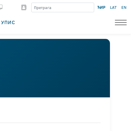
ЋИР
LAT
EN
УПИС