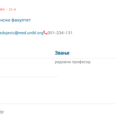
К - II-4
нски факултет
ladojevic@med.unibl.org
051-234-131
Звање
редовни професор
ју