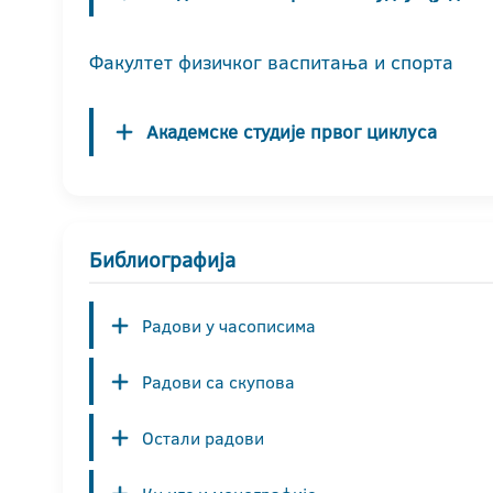
Факултет физичког васпитања и спорта
Академске студије првог циклуса
Библиографија
Радови у часописима
Радови са скупова
Остали радови