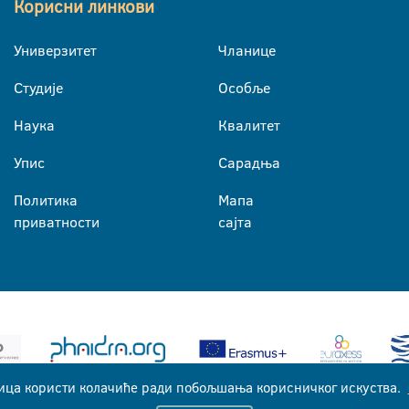
Корисни линкови
Универзитет
Чланице
Студије
Особље
Наука
Квалитет
Упис
Сарадња
Политика
Мапа
приватности
сајта
ица користи колачиће ради побољшања корисничког искуства.