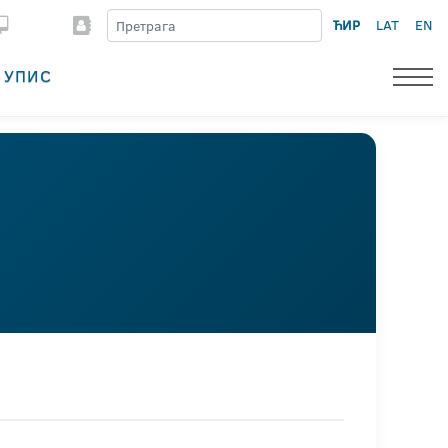
ЋИР
LAT
EN
УПИС