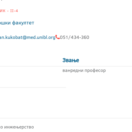
К - II-4
ошки факултет
an.kukobat@med.unibl.org
051/434-360
Звање
ванредни професор
чко инжењерство