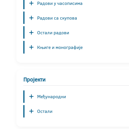
Радови у часописима
Радови са скупова
Остали радови
Књиге и монографије
Пројекти
Међународни
Остали