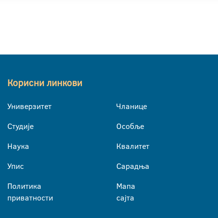
Корисни линкови
Универзитет
Чланице
Студије
Особље
Наука
Квалитет
Упис
Сарадња
Политика
Мапа
приватности
сајта