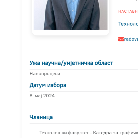
НАСТАВНИ
Технол
radov
Ужа научна/умјетничка област
Нанопроцеси
Датум избора
8. мај 2024.
Чланица
Технолошки факултет - Катедра за графи