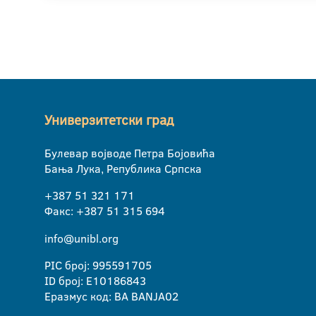
Универзитетски град
Булевар војводе Петра Бојовића
Бања Лука, Република Српска
+387 51 321 171
Факс: +387 51 315 694
info@unibl.org
PIC број: 995591705
ID број: E10186843
Еразмус код: BA BANJA02