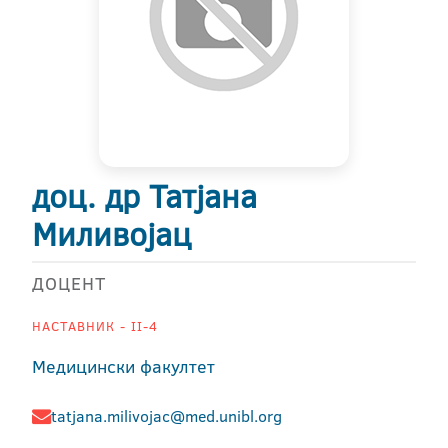
доц. др Татјана
Миливојац
ДОЦЕНТ
НАСТАВНИК - II-4
Медицински факултет
tatjana.milivojac@med.unibl.org