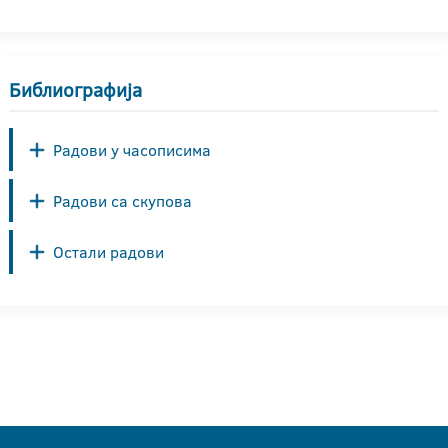
Библиографија
Радови у часописима
Радови са скупова
Остали радови