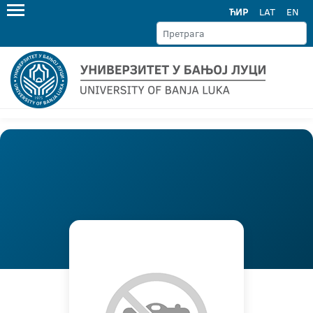
ЋИР
LAT
EN