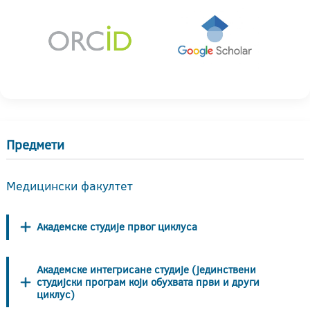
Предмети
Медицински факултет
Академске студије првог циклуса
Академске интегрисане студије (јединствени
студијски програм који обухвата први и други
циклус)