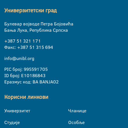
Универзитетски град
Булевар војводе Петра Бојовића
Бања Лука, Република Српска
+387 51 321 171
Факс: +387 51 315 694
info@unibl.org
PIC број: 995591705
ID број: E10186843
Еразмус код: BA BANJA02
Корисни линкови
Универзитет
Чланице
Студије
Особље