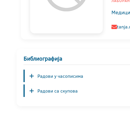
ЛАБОРАН
Медици
tanja.
Библиографија
Радови у часописима
Радови са скупова