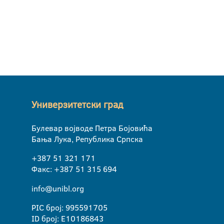
Универзитетски град
Булевар војводе Петра Бојовића
Бања Лука, Република Српска
+387 51 321 171
Факс: +387 51 315 694
info@unibl.org
PIC број: 995591705
ID број: E10186843