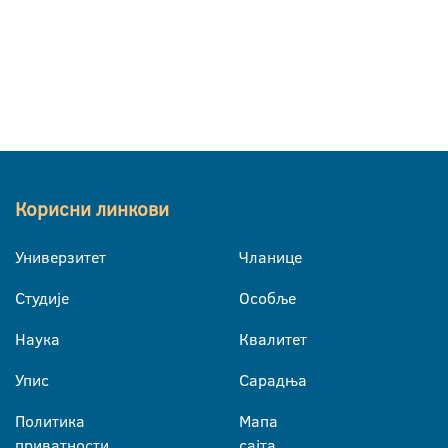
Корисни линкови
Универзитет
Чланице
Студије
Особље
Наука
Квалитет
Упис
Сарадња
Политика
Мапа
приватности
сајта