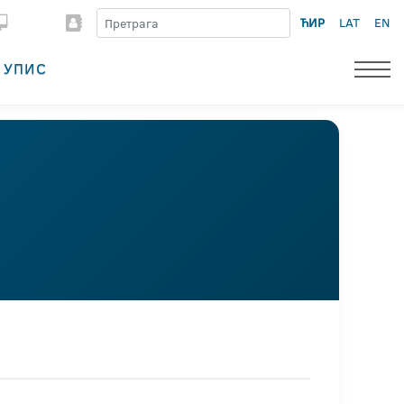
ЋИР
LAT
EN
УПИС