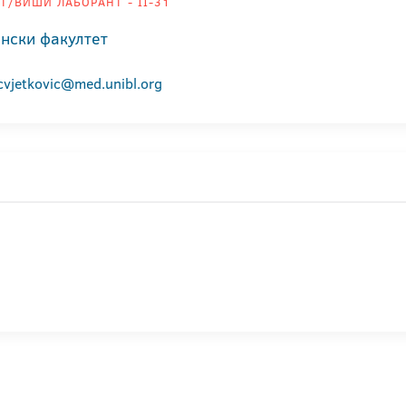
Т/ВИШИ ЛАБОРАНТ - II-31
нски факултет
cvjetkovic@med.unibl.org