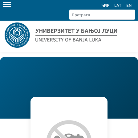
ЋИР
LAT
EN