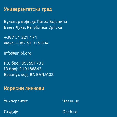
Универзитетски град
Булевар војводе Петра Бојовића
Бања Лука, Република Српска
+387 51 321 171
Факс: +387 51 315 694
info@unibl.org
PIC број: 995591705
ID број: E10186843
Еразмус код: BA BANJA02
Корисни линкови
Универзитет
Чланице
Студије
Особље