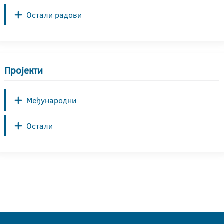
Остали радови
Пројекти
Међународни
Остали