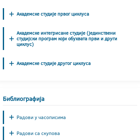
Академске студије првог циклуса
Академске интегрисане студије (јединствени
студијски програм који обухвата први и други
циклус)
Академске студије другог циклуса
Библиографија
Радови у часописима
Радови са скупова