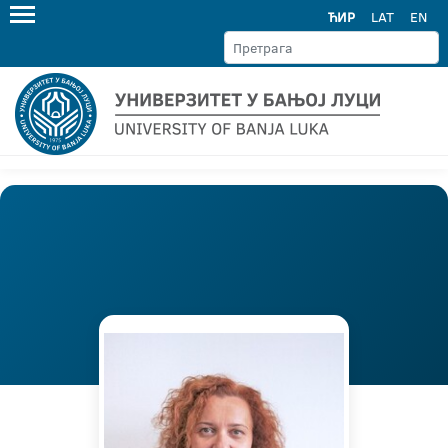
ЋИР
LAT
EN