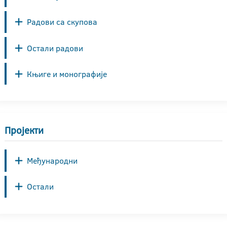
Радови са скупова
Остали радови
Књиге и монографије
Пројекти
Међународни
Остали