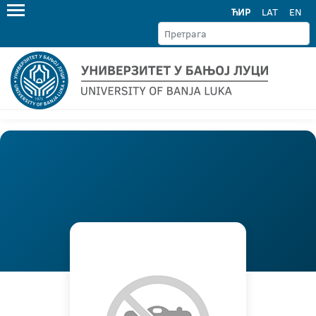
ЋИР
LAT
EN