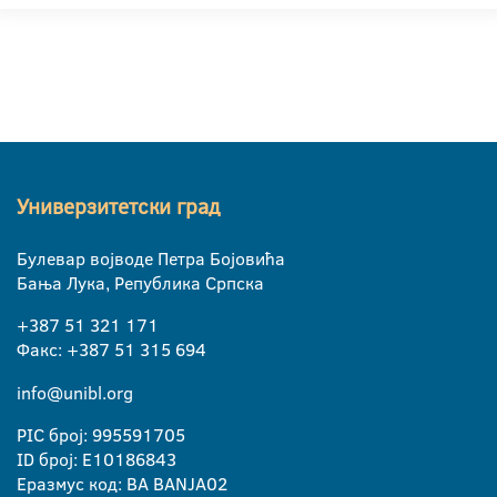
Универзитетски град
Булевар војводе Петра Бојовића
Бања Лука, Република Српска
+387 51 321 171
Факс: +387 51 315 694
info@unibl.org
PIC број: 995591705
ID број: E10186843
Еразмус код: BA BANJA02