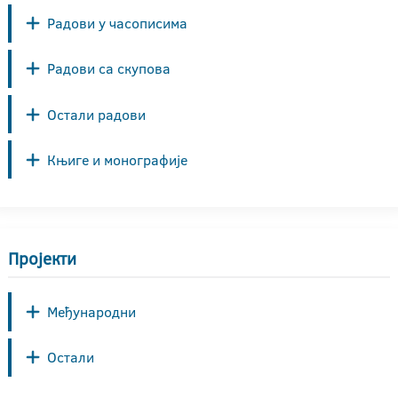
Радови у часописима
Радови са скупова
Остали радови
Књиге и монографије
Пројекти
Међународни
Остали