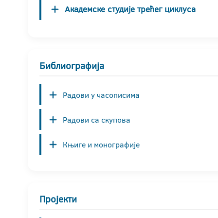
Академске студије трећег циклуса
Библиографија
Радови у часописима
Радови са скупова
Књиге и монографије
Пројекти