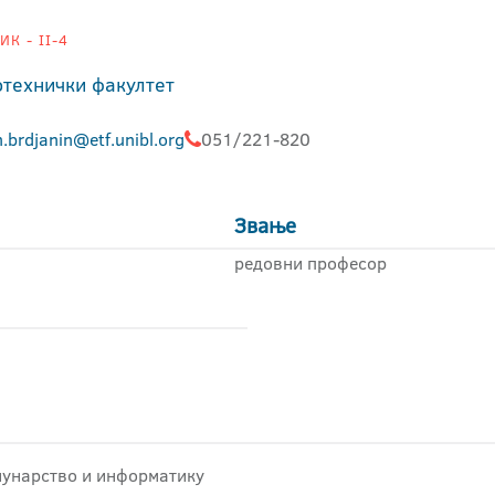
К - II-4
отехнички факултет
.brdjanin@etf.unibl.org
051/221-820
Звање
редовни професор
ачунарство и информатику