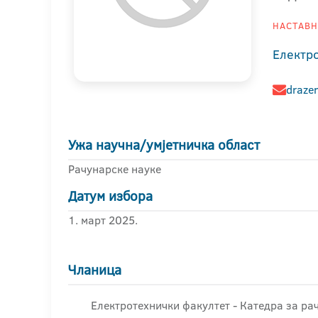
НАСТАВНИ
Електр
drazen
Ужа научна/умјетничка област
Рачунарске науке
Датум избора
1. март 2025.
Чланица
Електротехнички факултет - Катедра за р