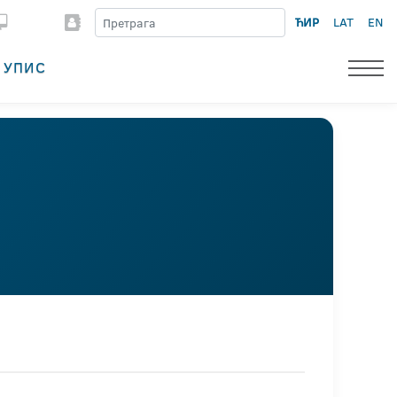
ЋИР
LAT
EN
УПИС