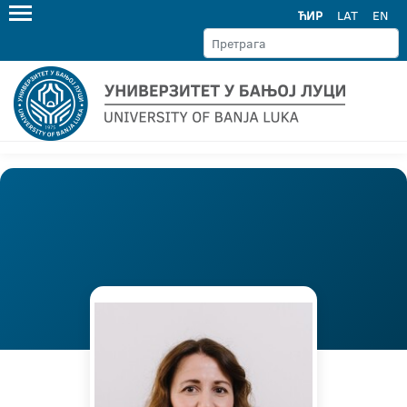
ЋИР
LAT
EN