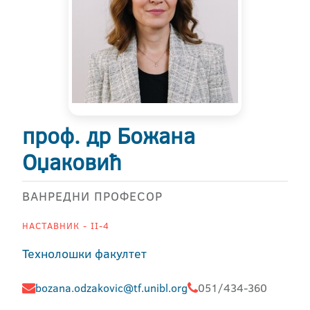
проф. др Божана
Оџаковић
ВАНРЕДНИ ПРОФЕСОР
НАСТАВНИК - II-4
Технолошки факултет
bozana.odzakovic@tf.unibl.org
051/434-360