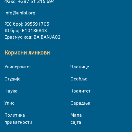
Факс: +387 51 315 694
info@unibl.org
PIC број: 995591705
ID број: E10186843
Еразмус код: BA BANJA02
Корисни линкови
Универзитет
Чланице
Студије
Особље
Наука
Квалитет
Упис
Сарадња
Политика
Мапа
приватности
сајта