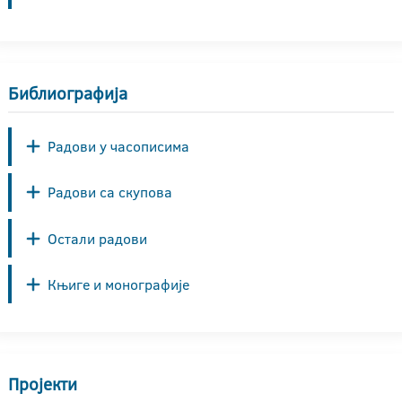
Библиографија
Радови у часописима
Радови са скупова
Остали радови
Књиге и монографије
Пројекти