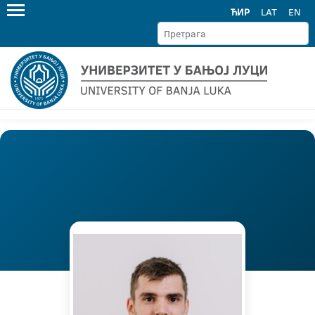
ЋИР
LAT
EN