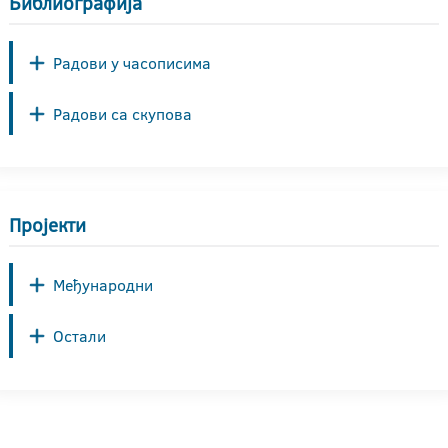
Библиографија
Радови у часописима
Радови са скупова
Пројекти
Међународни
Остали