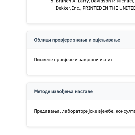
Branen A. Larry, Davidson P. Michae
Dekker, Inc., PRINTED IN THE UNIT
Облици провјере знања и оцјењивање
Писмене провјере и завршни испит
Методе извођења наставе
Предавања, лабораторијске вјежбе, консулта