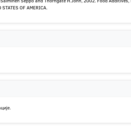
l, Salminen Seppo and Thorngate H.John, 2002. Food Additives,
ED STATES OF AMERICA.
ције.