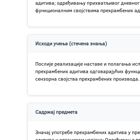
адитива; одређивању прихватљивог дневног у
функционалним својствима прехрамбених ади
Исходи учења (стечена знања)
Послије реализације наставе и полагања исп
прехрамбених адитива одговарајућих функци
сензорна својства прехрамбених производа.
Садржај предмета
Значај употребе прехрамбених адитива у пр
адитива у организам човјека; Одређивање п