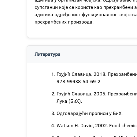
супстанци које се користе као прехрамбени
адитива одређениог функционалног својства
прехрамбених производа.
Литература
Грујић Славица. 2018. Прехрамбени
978-99938-54-69-2
Грујић Славица, 2005. Прехрамбени
Лука (БиХ).
Одговарајући прописи у БиХ.
Watson H. David, 2002. Food chemica