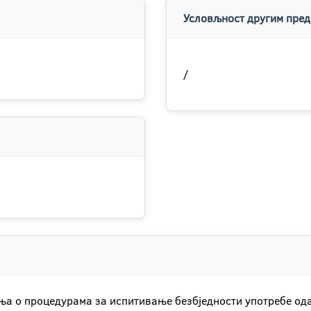
Условљност другим пред
/
ања о процедурама за испитивање безбједности употребе о