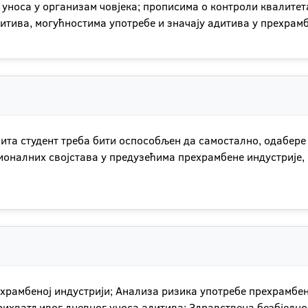
носа у организам човјека; прописима о контроли квалитета
тива, могућностима употребе и значају адитива у прехрамб
ита студент треба бити оспособљен да самостално, одабере
оналних својстава у предузећима прехрамбене индустрије, 
ехрамбеној индустрији; Анализа ризика употребе прехрамбе
рихватљивог дневног уноса адитива; Здравствена безбједно