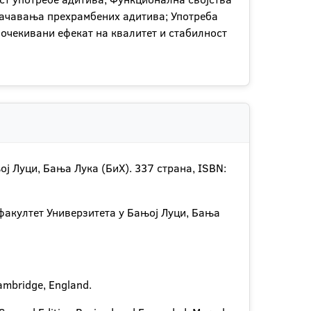
значавања прехрамбених адитива; Употреба
очекивани ефекат на квалитет и стабилност
ј Луци, Бања Лука (БиХ). 337 страна, ISBN:
факултет Универзитета у Бањој Луци, Бања
ambridge, England.