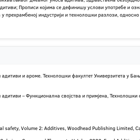
 адитиви; Прописи којима се дефинишу услови употребе и о
 у прехрамбеној индустрији и технолошки разлози, односно 
 адитиви и ароме. Технолошки факултет Универзитета у Бањо
 адитиви – Функционална својства и примјена, Технолошки 
l safety, Volume 2: Additives, Woodhead Publishing Limited, C