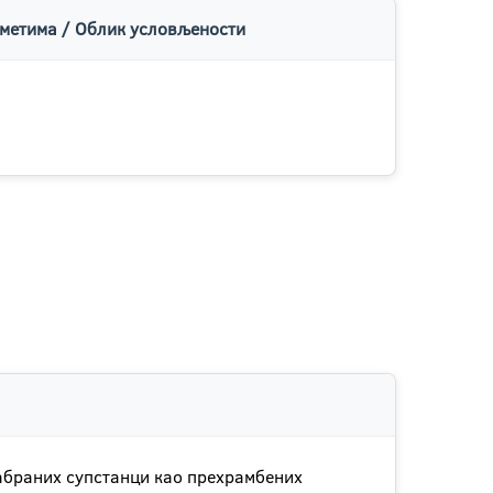
метима / Облик условљености
дабраних супстанци као прехрамбених