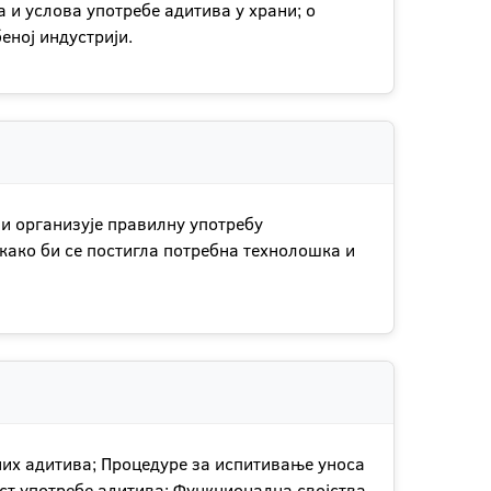
 и услова употребе адитива у храни; о
еној индустрији.
 и организује правилну употребу
како би се постигла потребна технолошка и
них адитива; Процедуре за испитивање уноса
ст употребе адитива; Функционална својства