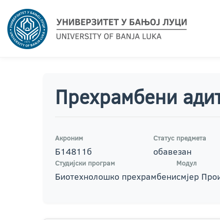
Прехрамбени ади
Акроним
Статус предмета
Б14811б
обавезан
Студијски програм
Модул
Биотехнолошко прехрамбени
смјер Про