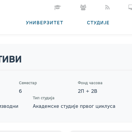
УНИВЕРЗИТЕТ
СТУДИЈЕ
тиви
Семестар
Фонд часова
6
2П + 2В
Тип студија
изводни
Академске студије првог циклуса