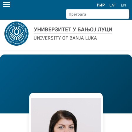
ЋИР
LAT
EN