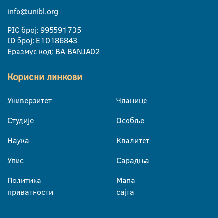
info@unibl.org
PIC број: 995591705
ID број: E10186843
Еразмус код: BA BANJA02
Корисни линкови
Универзитет
Чланице
Студије
Особље
Наука
Квалитет
Упис
Сарадња
Политика
Мапа
приватности
сајта