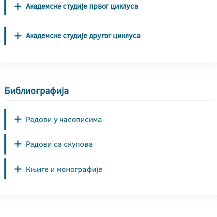
Академске студије првог циклуса
Академске студије другог циклуса
Библиографија
Радови у часописима
Радови са скупова
Књиге и монографије