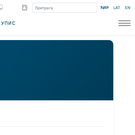
ЋИР
LAT
EN
УПИС