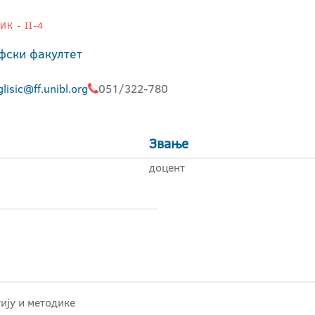
К - II-4
фски факултет
glisic@ff.unibl.org
051/322-780
Звање
доцент
ију и методике