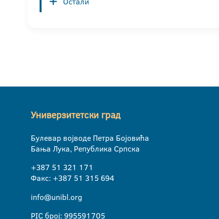
Остали
Универзитетски град
Булевар војводе Петра Бојовића
Бања Лука, Република Српска
+387 51 321 171
Факс: +387 51 315 694
info@unibl.org
PIC број: 995591705