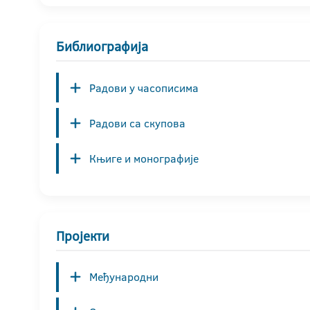
Библиографија
Радови у часописима
Радови са скупова
Књиге и монографије
Пројекти
Међународни