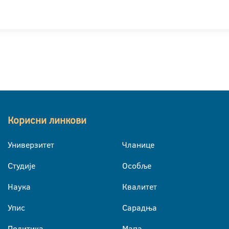
Корисни линкови
Универзитет
Чланице
Студије
Особље
Наука
Квалитет
Упис
Сарадња
Политика
Мапа