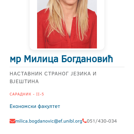
мр Милица Богдановић
НАСТАВНИК СТРАНОГ ЈЕЗИКА И
ВЈЕШТИНА
САРАДНИК - II-5
Економски факултет
milica.bogdanovic@ef.unibl.org
051/430-034