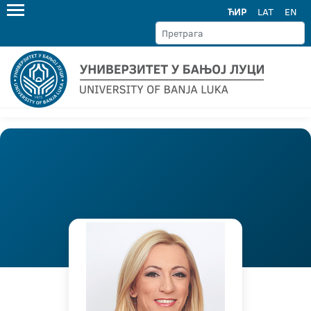
ЋИР
LAT
EN