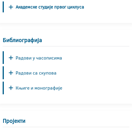
Академске студије првог циклуса
Библиографија
Радови у часописима
Радови са скупова
Књиге и монографије
Пројекти