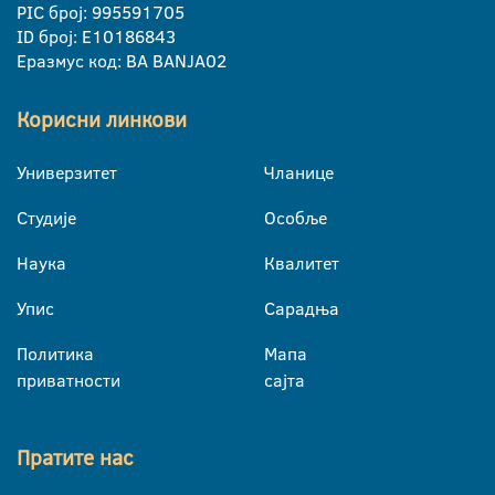
PIC број: 995591705
ID број: E10186843
Еразмус код: BA BANJA02
Корисни линкови
Универзитет
Чланице
Студије
Особље
Наука
Квалитет
Упис
Сарадња
Политика
Мапа
приватности
сајта
Пратите нас