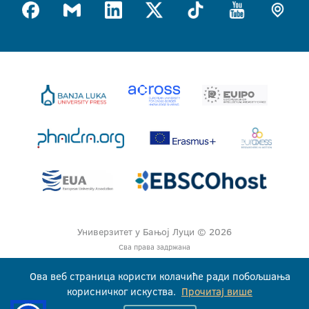
Универзитет у Бањој Луци © 2026
Сва права задржана
Ова веб страница користи колачиће ради побољшања
корисничког искуства.
Прочитај више