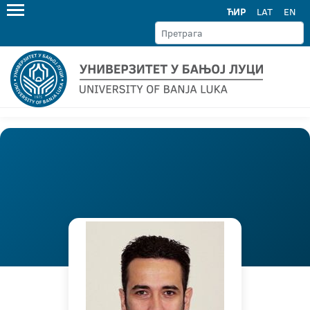
ЋИР
LAT
EN