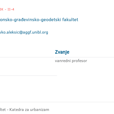
K - II-4
tonsko-građevinsko-geodetski fakultet
vko.aleksic@aggf.unibl.org
Zvanje
vanredni profesor
ltet - Katedra za urbanizam