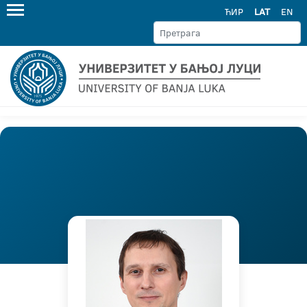
ЋИР
LAT
EN