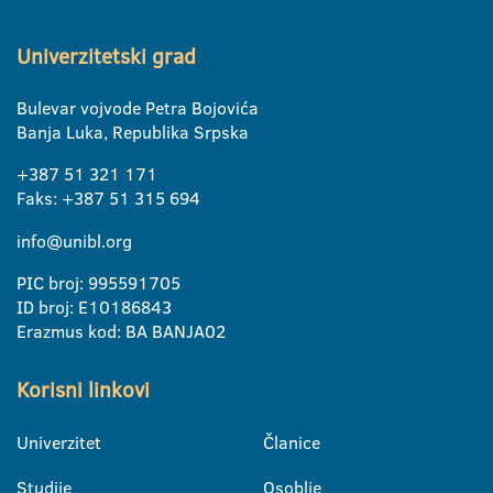
Univerzitetski grad
Bulevar vojvode Petra Bojovića
Banja Luka, Republika Srpska
+387 51 321 171
Faks: +387 51 315 694
info@unibl.org
PIC broj: 995591705
ID broj: E10186843
Erazmus kod: BA BANJA02
Korisni linkovi
Univerzitet
Članice
Studije
Osoblje