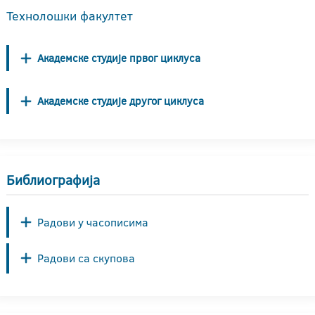
Технолошки факултет
Академске студије првог циклуса
Академске студије другог циклуса
Библиографија
Радови у часописима
Радови са скупова