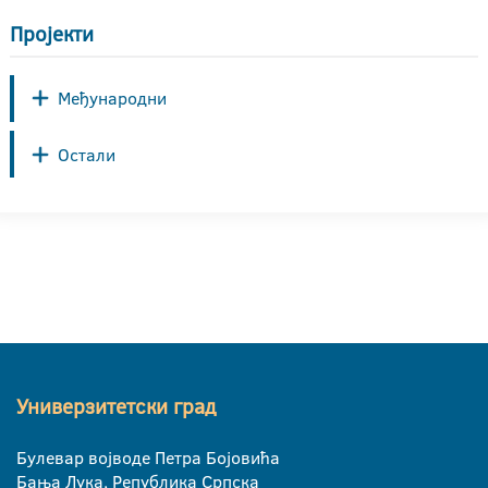
Пројекти
Међународни
Остали
Универзитетски град
Булевар војводе Петра Бојовића
Бања Лука, Република Српска