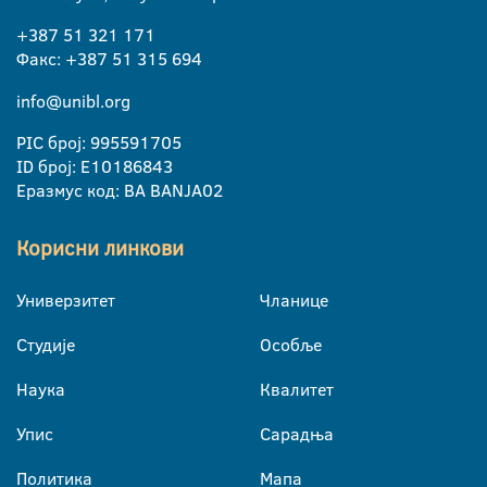
+387 51 321 171
Факс: +387 51 315 694
info@unibl.org
PIC број: 995591705
ID број: E10186843
Еразмус код: BA BANJA02
Корисни линкови
Универзитет
Чланице
Студије
Особље
Наука
Квалитет
Упис
Сарадња
Политика
Мапа