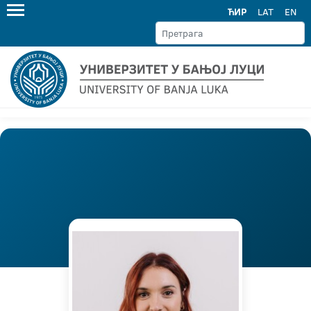
ЋИР
LAT
EN