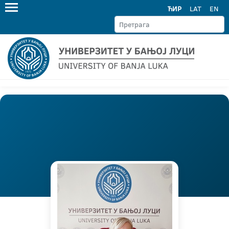
ЋИР
LAT
EN