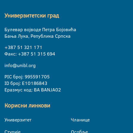
Универзитетски град
Булевар војводе Петра Бојовића
Бања Лука, Република Српска
+387 51 321 171
Факс: +387 51 315 694
info@unibl.org
PIC број: 995591705
ID број: E10186843
Еразмус код: BA BANJA02
Корисни линкови
Универзитет
Чланице
Студије
Особље