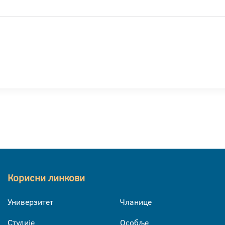
Корисни линкови
Универзитет
Чланице
Студије
Особље