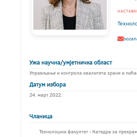
НАСТАВНИ
Технол
bozan
Ужа научна/умјетничка област
Управљање и контрола квалитета хране и пића
Датум избора
24. март 2022.
Чланица
Технолошки факултет - Катедра за прехрам