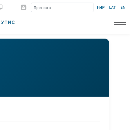
ЋИР
LAT
EN
УПИС