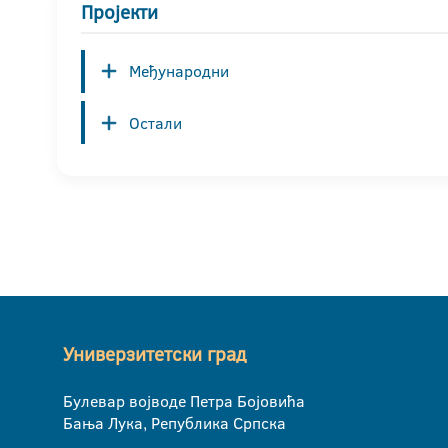
Пројекти
Међународни
Остали
Универзитетски град
Булевар војводе Петра Бојовића
Бања Лука, Република Српска