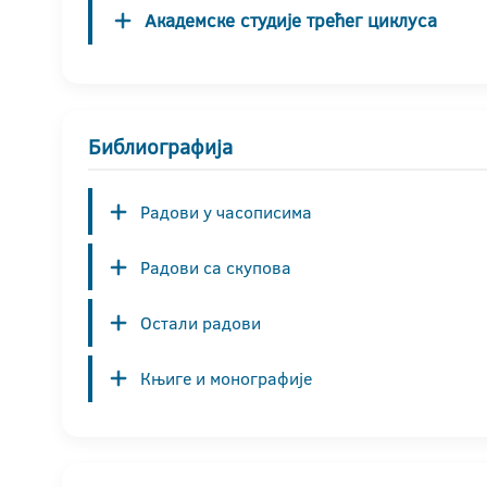
Академске студије трећег циклуса
Библиографија
Радови у часописима
Радови са скупова
Остали радови
Књиге и монографије