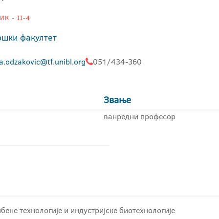
К - II-4
ошки факултет
a.odzakovic@tf.unibl.org
051/434-360
Звање
ванредни професор
бене технологије и индустријске биотехнологије