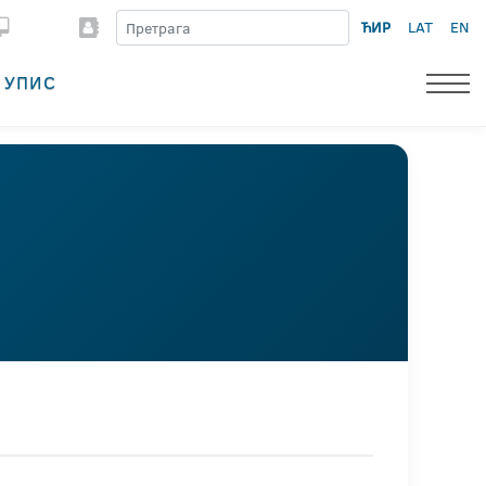
ЋИР
LAT
EN
УПИС