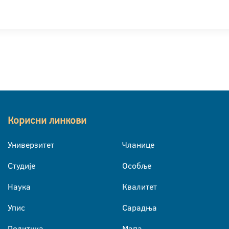
Корисни линкови
Универзитет
Чланице
Студије
Особље
Наука
Квалитет
Упис
Сарадња
Политика
Мапа