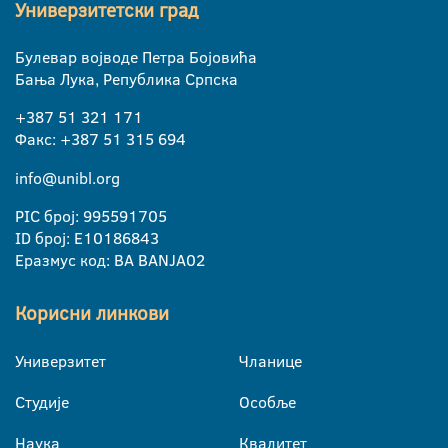
Универзитетски град
Булевар војводе Петра Бојовића
Бања Лука, Република Српска
+387 51 321 171
Факс: +387 51 315 694
info@unibl.org
PIC број: 995591705
ID број: E10186843
Еразмус код: BA BANJA02
Корисни линкови
Универзитет
Чланице
Студије
Особље
Наука
Квалитет