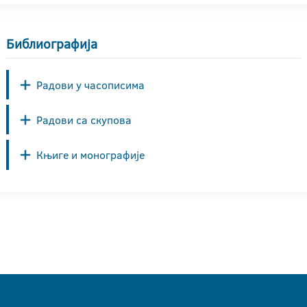
Библиографија
Радови у часописима
Радови са скупова
Књиге и монографије