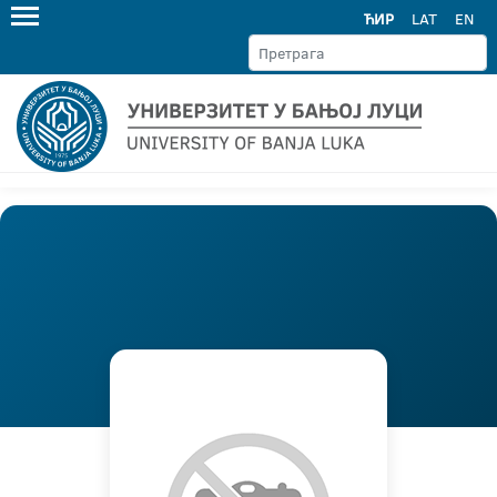
ЋИР
LAT
EN