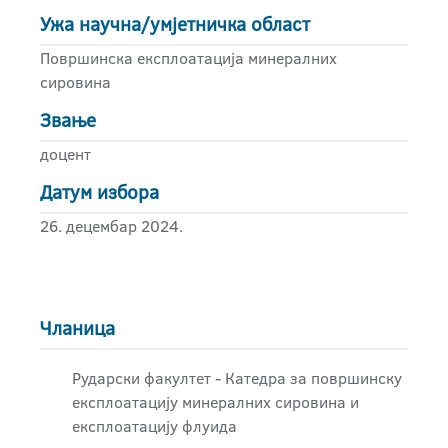
Ужа научна/умјетничка област
Површинска експлоатација минералних
сировина
Звање
доцент
Датум избора
26. децембар 2024.
Чланица
Рударски факултет - Катедра за површинску
експлоатацију минералних сировина и
експлоатацију флуида