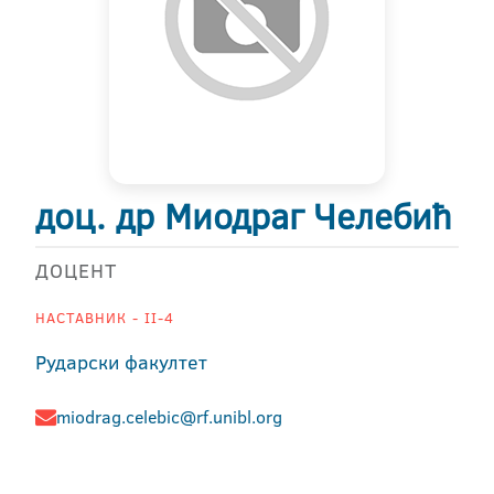
доц. др Миодраг Челебић
ДОЦЕНТ
НАСТАВНИК - II-4
Рударски факултет
miodrag.celebic@rf.unibl.org