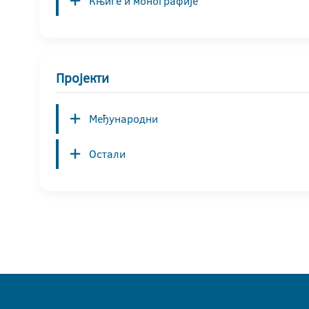
Књиге и монографије
Пројекти
Међународни
Остали