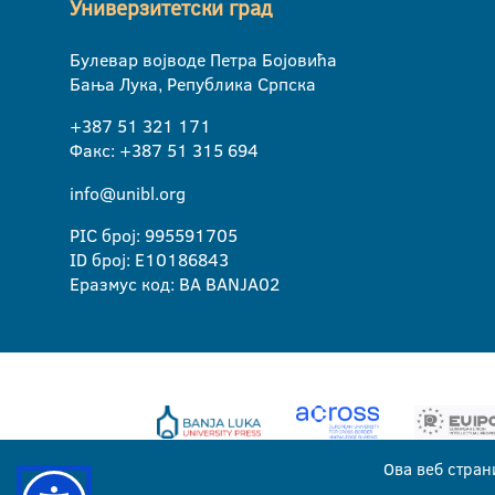
Универзитетски град
Булевар војводе Петра Бојовића
Бања Лука, Република Српска
+387 51 321 171
Факс: +387 51 315 694
info@unibl.org
PIC број: 995591705
ID број: E10186843
Еразмус код: BA BANJA02
Ова веб стран