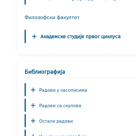
Филозофски факултет
Академске студије првог циклуса
Библиографија
Радови у часописима
Радови са скупова
Остали радови