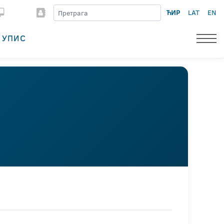
ЋИР
LAT
EN
УПИС