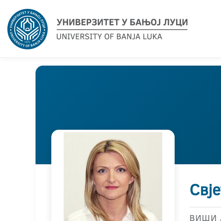
Свје
ВИШИ 