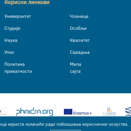
Корисни линкови
Универзитет
Чланице
Студије
Особље
Наука
Квалитет
Упис
Сарадња
Политика
Мапа
приватности
сајта
ица користи колачиће ради побољшања корисничког искуства.