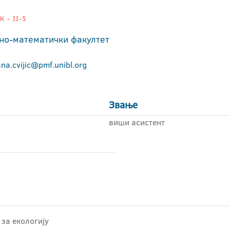
 - II-5
но-математички факултет
ana.cvijic@pmf.unibl.org
Звање
виши асистент
за екологију