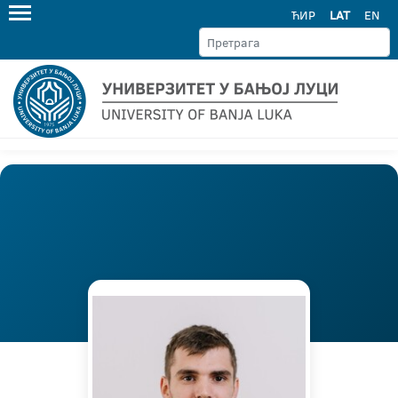
ЋИР
LAT
EN