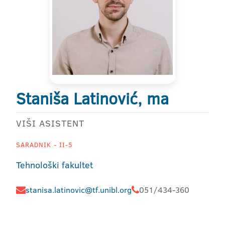
Staniša Latinović, ma
VIŠI ASISTENT
SARADNIK - II-5
Tehnološki fakultet
stanisa.latinovic@tf.unibl.org
051/434-360