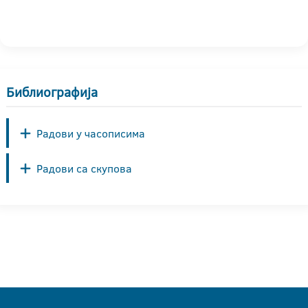
Библиографија
Радови у часописима
Радови са скупова