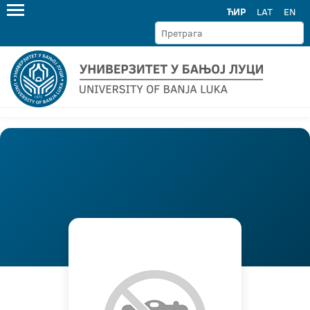
ЋИР
LAT
EN