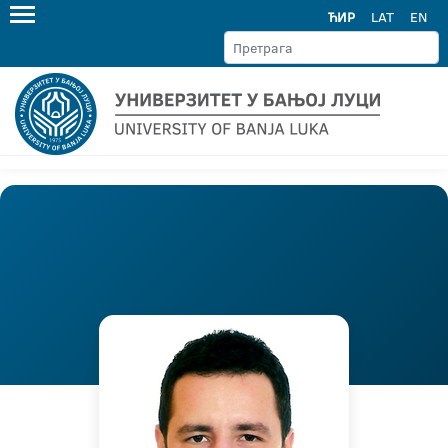
ЋИР
LAT
EN