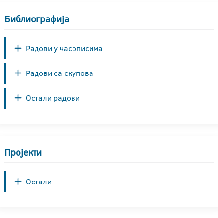
Библиографија
Радови у часописима
Радови са скупова
Остали радови
Пројекти
Остали