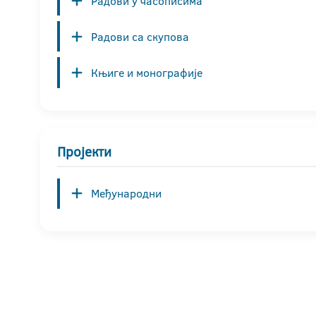
Радови у часописима
Радови са скупова
Књиге и монографије
Пројекти
Међународни