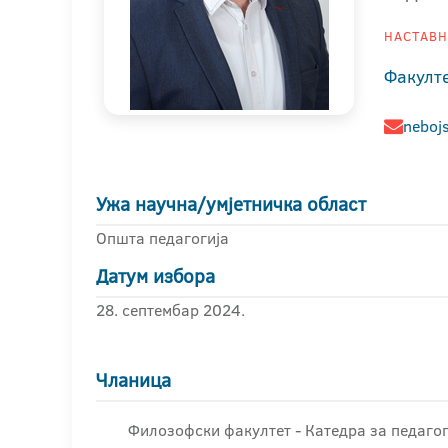
НАСТАВНИ
Факулт
neboj
Ужа научна/умјетничка област
Општа педагогија
Датум избора
28. септембар 2024.
Чланица
Филозофски факултет - Катедра за педагог