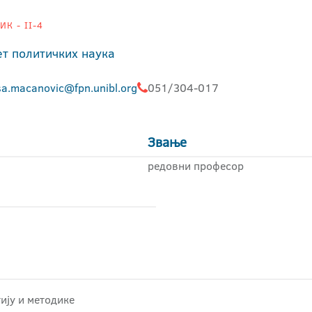
К - II-4
ет политичких наука
sa.macanovic@fpn.unibl.org
051/304-017
Звање
редовни професор
ију и методике