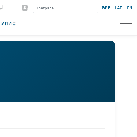
ЋИР
LAT
EN
УПИС