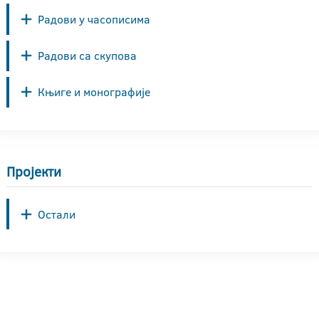
Радови у часописима
Радови са скупова
Књиге и монографије
Пројекти
Остали