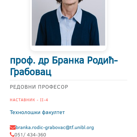
проф. др Бранка Родић-
Грабовац
РЕДОВНИ ПРОФЕСОР
НАСТАВНИК - II-4
Технолошки факултет
branka.rodic-grabovac@tf.unibl.org
051/ 434-360