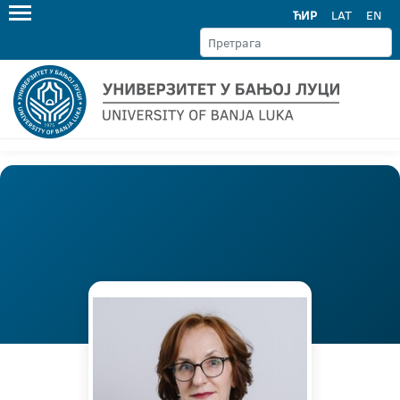
ЋИР
LAT
EN