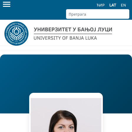
ЋИР
LAT
EN