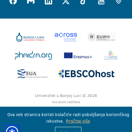
Univerzitet u Banjoj Luci © 2026
Sva prava zadržana
Ova veb stranica koristi kolačiće radi poboljšanja korisničkog
iskustva.
Pročitaj više