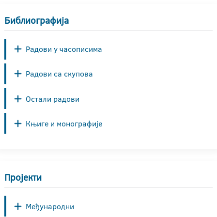
Библиографија
Радови у часописима
Радови са скупова
Остали радови
Књиге и монографије
Пројекти
Међународни