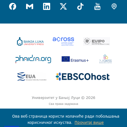
Универзитет у Бањој Луци © 2026
Сва права задржана
Ова веб страница користи колачиће ради побољшања
корисничког искуства.
Прочитај више