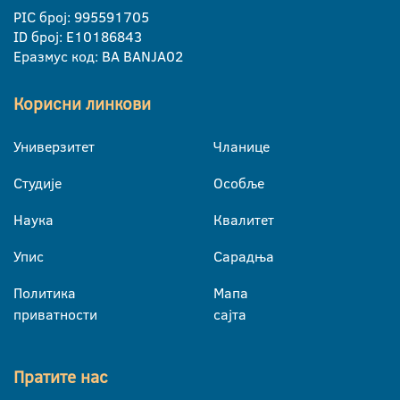
PIC број: 995591705
ID број: E10186843
Еразмус код: BA BANJA02
Корисни линкови
Универзитет
Чланице
Студије
Особље
Наука
Квалитет
Упис
Сарадња
Политика
Мапа
приватности
сајта
Пратите нас