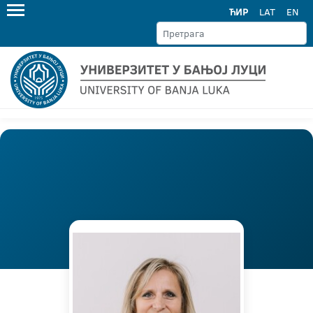
ЋИР
LAT
EN