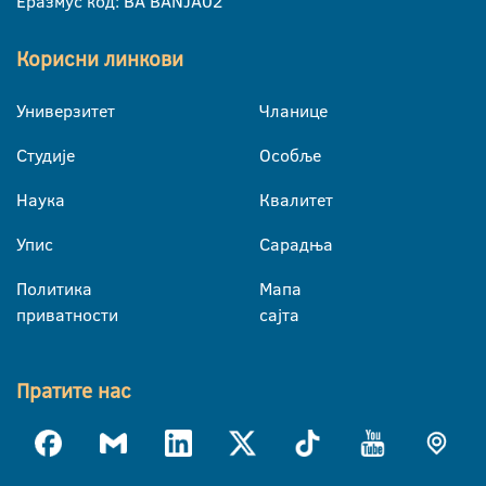
Еразмус код: BA BANJA02
Корисни линкови
Универзитет
Чланице
Студије
Особље
Наука
Квалитет
Упис
Сарадња
Политика
Мапа
приватности
сајта
Пратите нас