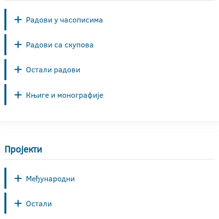
Радови у часописима
Радови са скупова
Остали радови
Књиге и монографије
Пројекти
Међународни
Остали