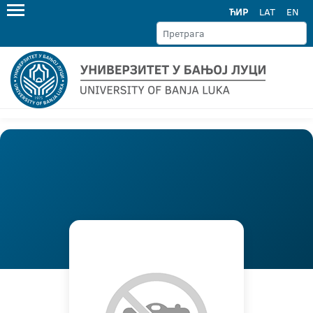
ЋИР
LAT
EN