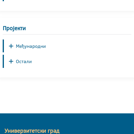
Пројекти
Међународни
Остали
Универзитетски град