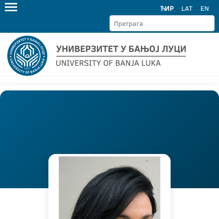
ЋИР
LAT
EN