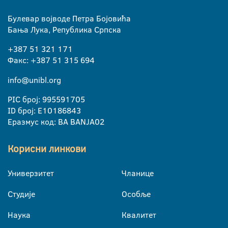
Булевар војводе Петра Бојовића
Бања Лука, Република Српска
+387 51 321 171
Факс: +387 51 315 694
info@unibl.org
PIC број: 995591705
ID број: E10186843
Еразмус код: BA BANJA02
Корисни линкови
Универзитет
Чланице
Студије
Особље
Наука
Квалитет