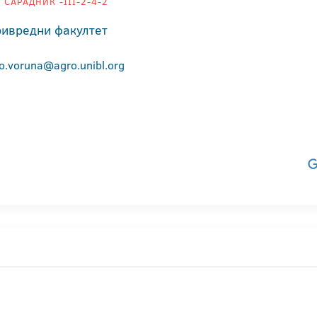
 САРАДНИК -III-2-4-2
ивредни факултет
lo.voruna@agro.unibl.org