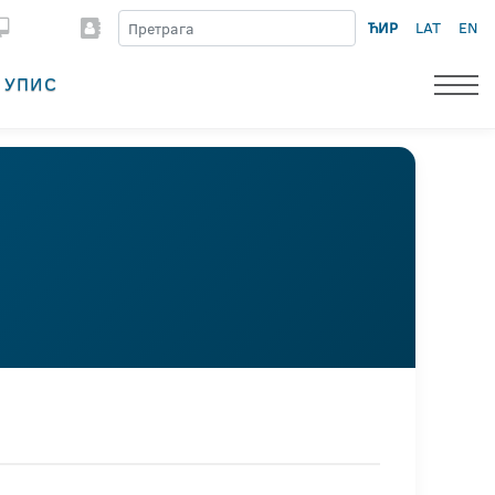
ЋИР
LAT
EN
УПИС