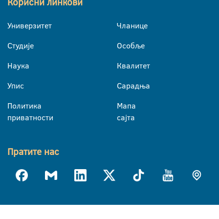
Корисни линкови
Универзитет
Чланице
Студије
Особље
Наука
Квалитет
Упис
Сарадња
Политика
Мапа
приватности
сајта
Пратите нас