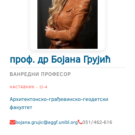
проф. др Бојана Грујић
ВАНРЕДНИ ПРОФЕСОР
НАСТАВНИК - II-4
Архитектонско-грађевинско-геодетски
факултет
bojana.grujic@aggf.unibl.org
051/462-616