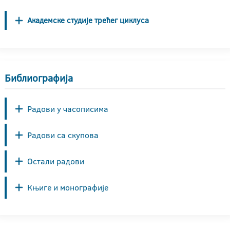
Академске студије трећег циклуса
Библиографија
Радови у часописима
Радови са скупова
Остали радови
Књиге и монографије