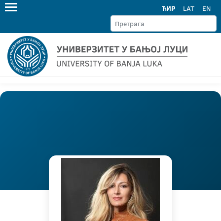
ЋИР
LAT
EN