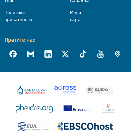
Упис
Сарадња
Политика
Мапа
приватности
сајта
Пратите нас