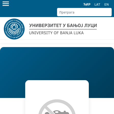
ЋИР
LAT
EN