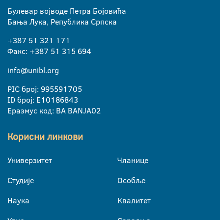
Булевар војводе Петра Бојовића
Бања Лука, Република Српска
+387 51 321 171
Факс: +387 51 315 694
info@unibl.org
PIC број: 995591705
ID број: E10186843
Еразмус код: BA BANJA02
Корисни линкови
Универзитет
Чланице
Студије
Особље
Наука
Квалитет