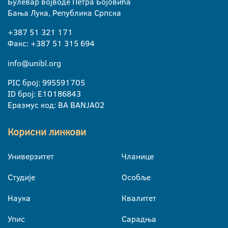
Булевар војводе Петра Бојовића
Бања Лука, Република Српска
+387 51 321 171
Факс: +387 51 315 694
info@unibl.org
PIC број: 995591705
ID број: E10186843
Еразмус код: BA BANJA02
Корисни линкови
Универзитет
Чланице
Студије
Особље
Наука
Квалитет
Упис
Сарадња