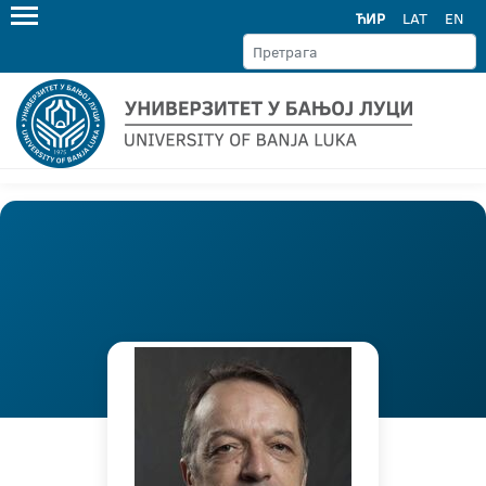
ЋИР
LAT
EN