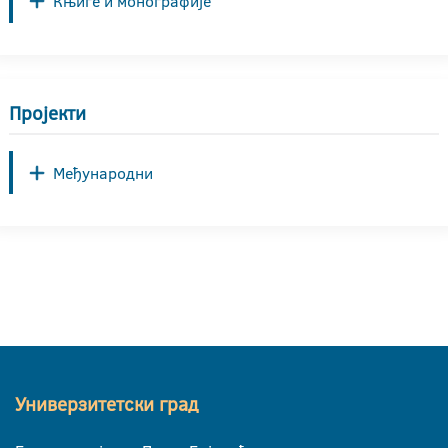
Књиге и монографије
Пројекти
Међународни
Универзитетски град