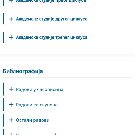
Академске студије првог циклуса
Академске студије другог циклуса
Академске студије трећег циклуса
Библиографија
Радови у часописима
Радови са скупова
Остали радови