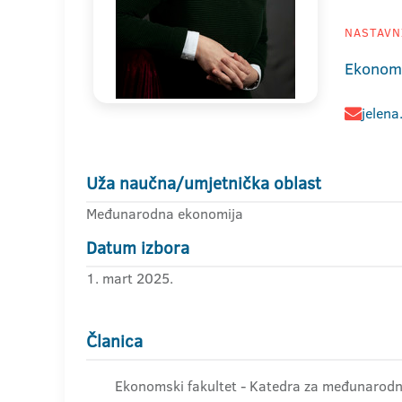
NASTAVNI
Ekonoms
jelena
Uža naučna/umjetnička oblast
Međunarodna ekonomija
Datum izbora
1. mart 2025.
Članica
Ekonomski fakultet - Katedra za međunaro