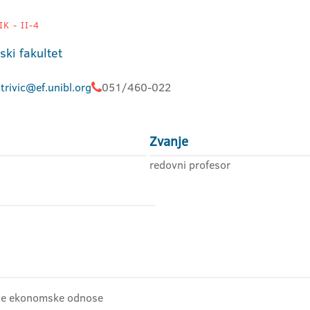
K - II-4
ki fakultet
.trivic@ef.unibl.org
051/460-022
Zvanje
redovni profesor
dne ekonomske odnose