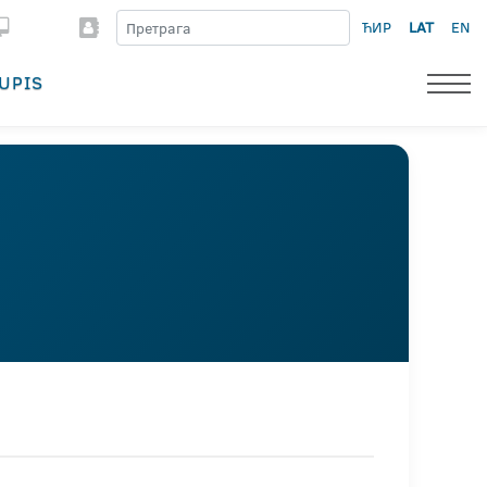
ЋИР
LAT
EN
UPIS