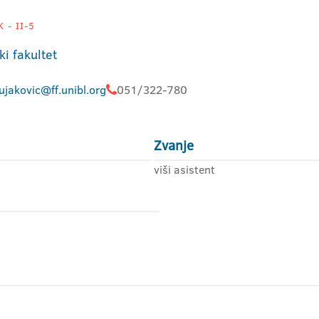
 - II-5
ki fakultet
ujakovic@ff.unibl.org
051/322-780
Zvanje
viši asistent