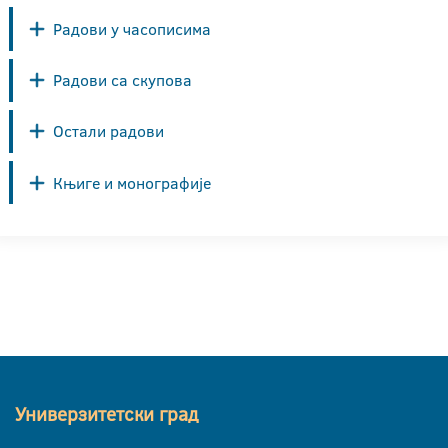
Радови у часописима
Радови са скупова
Остали радови
Књиге и монографије
Универзитетски град