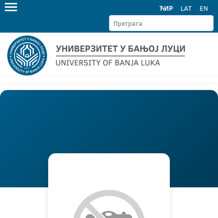
ЋИР
LAT
EN