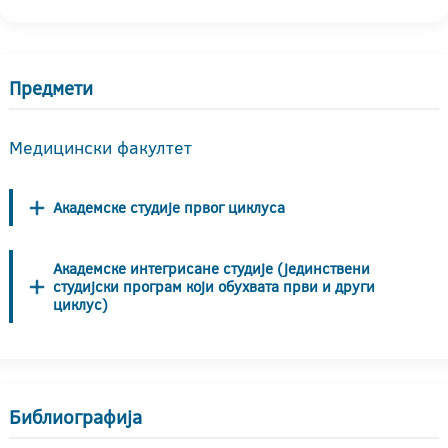
Предмети
Медицински факултет
Академске студије првог циклуса
Академске интегрисане студије (јединствени
студијски програм који обухвата први и други
циклус)
Библиографија