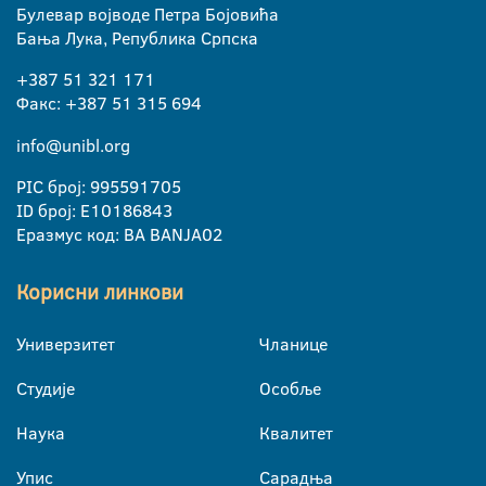
Булевар војводе Петра Бојовића
Бања Лука, Република Српска
+387 51 321 171
Факс: +387 51 315 694
info@unibl.org
PIC број: 995591705
ID број: E10186843
Еразмус код: BA BANJA02
Корисни линкови
Универзитет
Чланице
Студије
Особље
Наука
Квалитет
Упис
Сарадња