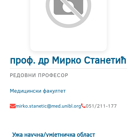
проф. др Мирко Станетић
РЕДОВНИ ПРОФЕСОР
Медицински факултет
mirko.stanetic@med.unibl.org
051/211-177
Ужа научна/умјетничка област