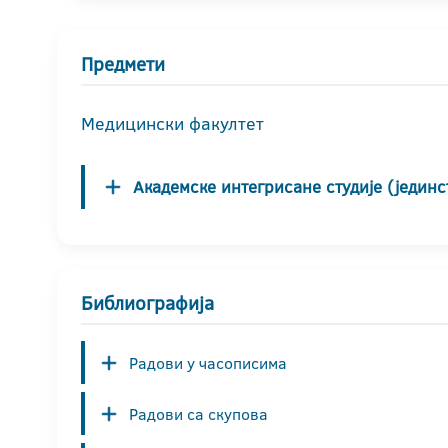
Предмети
Медицински факултет
Академске интегрисане студије (јединс
Библиографија
Радови у часописима
Радови са скупова