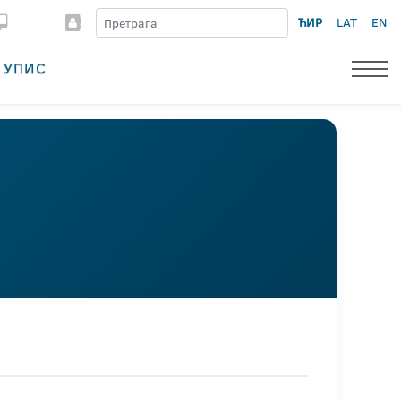
ЋИР
LAT
EN
УПИС