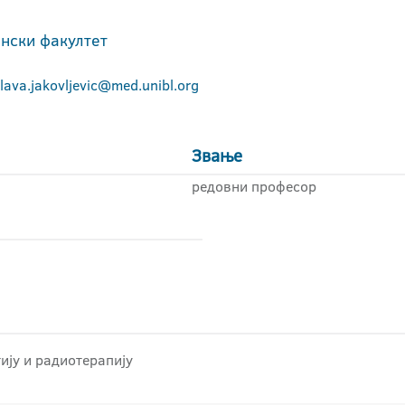
нски факултет
lava.jakovljevic@med.unibl.org
Звање
редовни професор
ију и радиотерапију