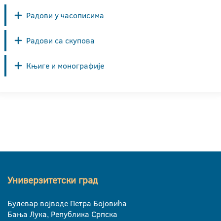
Радови у часописима
Радови са скупова
Књиге и монографије
Универзитетски град
Булевар војводе Петра Бојовића
Бања Лука, Република Српска