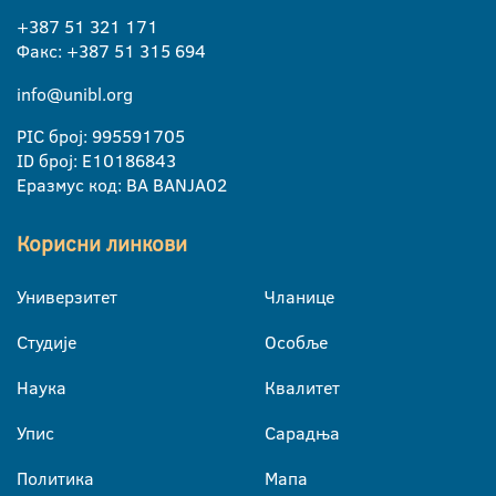
+387 51 321 171
Факс: +387 51 315 694
info@unibl.org
PIC број: 995591705
ID број: E10186843
Еразмус код: BA BANJA02
Корисни линкови
Универзитет
Чланице
Студије
Особље
Наука
Квалитет
Упис
Сарадња
Политика
Мапа