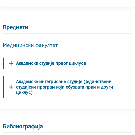
Предмети
Медицински факултет
Академске студије првог циклуса
Академске интегрисане студије (јединствени
студијски програм који обухвата први и други
циклус)
Библиографија