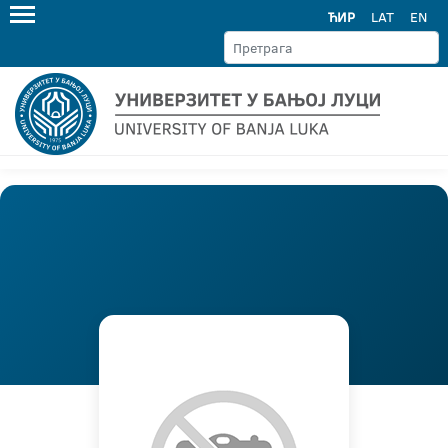
ЋИР
LAT
EN