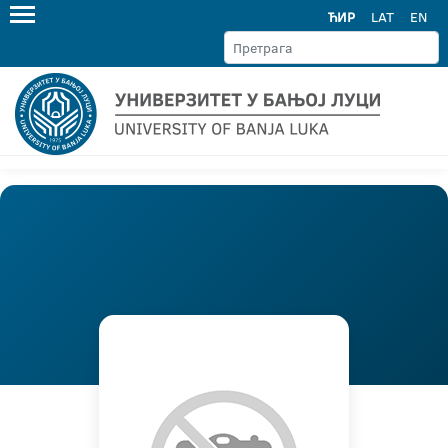
ЋИР
LAT
EN