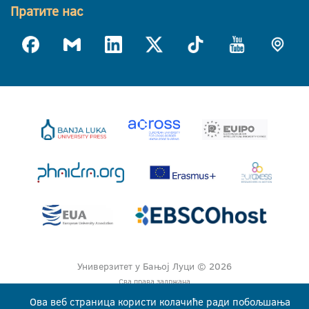
Пратите нас
Универзитет у Бањој Луци © 2026
Сва права задржана
Ова веб страница користи колачиће ради побољшања