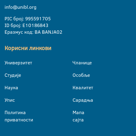
info@unibl.org
PIC број: 995591705
ID број: E10186843
Еразмус код: BA BANJA02
Корисни линкови
Универзитет
Чланице
Студије
Особље
Наука
Квалитет
Упис
Сарадња
Политика
Мапа
приватности
сајта