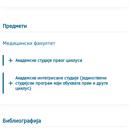
Предмети
Медицински факултет
Академске студије првог циклуса
Академске интегрисане студије (јединствени
студијски програм који обухвата први и други
циклус)
Библиографија