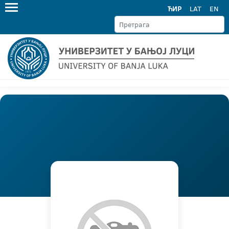
ЋИР
LAT
EN