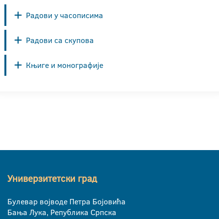
Радови у часописима
Радови са скупова
Књиге и монографије
Универзитетски град
Булевар војводе Петра Бојовића
Бања Лука, Република Српска