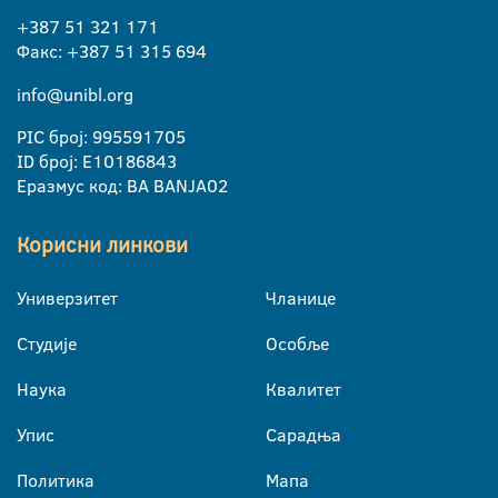
+387 51 321 171
Факс: +387 51 315 694
info@unibl.org
PIC број: 995591705
ID број: E10186843
Еразмус код: BA BANJA02
Корисни линкови
Универзитет
Чланице
Студије
Особље
Наука
Квалитет
Упис
Сарадња
Политика
Мапа