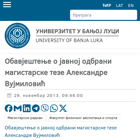
ЋИР
LAT
EN
Обавјештење о јавној одбрани
магистарске тезе Александре
Вујмиловић
29. новембар 2013. 09:46:00
Магистарски радови
Факултет физичког васпитања и спорта
Обавјештење о јавној одбрани магистарске тезе
Александре Вујмиловић