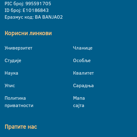
PIC број: 995591705
ID број: E10186843
Еразмус код: BA BANJA02
Корисни линкови
Универзитет
Чланице
Студије
Особље
Наука
Квалитет
Упис
Сарадња
Политика
Мапа
приватности
сајта
Пратите нас