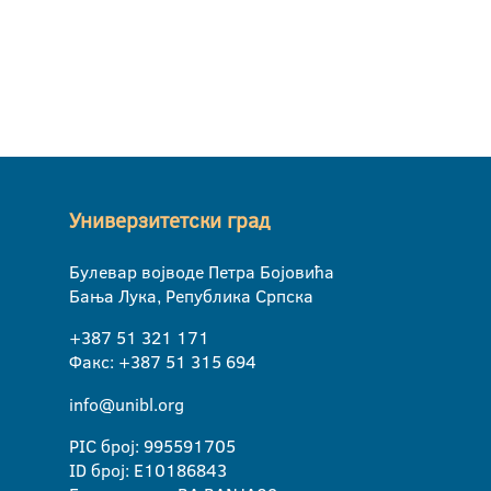
Универзитетски град
Булевар војводе Петра Бојовића
Бања Лука, Република Српска
+387 51 321 171
Факс: +387 51 315 694
info@unibl.org
PIC број: 995591705
ID број: E10186843