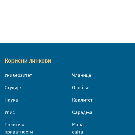
Корисни линкови
Универзитет
Чланице
Студије
Особље
Наука
Квалитет
Упис
Сарадња
Политика
Мапа
приватности
сајта