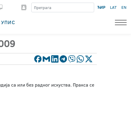
ЋИР
LAT
EN
УПИС
2009
дија са или без радног искуства. Пракса се