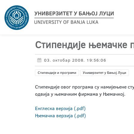
Стипендије њемачке 
03. октобар 2008. 19:56:06
Стипендије и програми
Универзитет у Бањој Луци
Стипендије овог програма су намијењене сту
одвија у њемачким фирмама у Њемачкој.
Енглеска верзија (.pdf)
Њемачка верзија (.pdf)